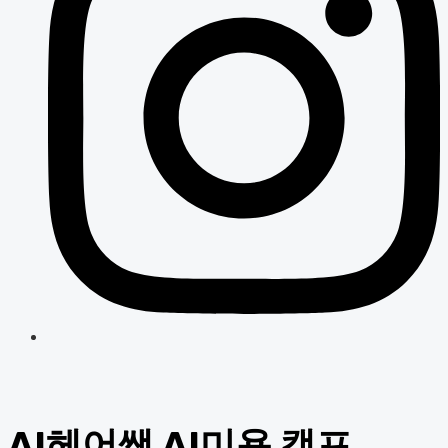
AI헤어쌤 AI미용 캠프